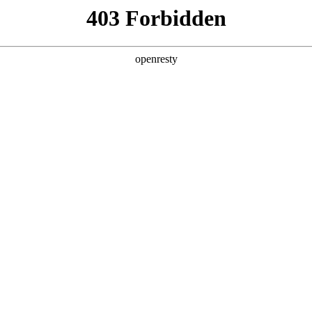
产品及服务
行业解决方案
合作伙伴
投资者关系
WAY S8530-128D智算底座
2026 / 04 / 29
多智能体场景规模化商用落地，成为驱动全球超算力基础设施扩容的核心引擎
，高带宽、低时延、高可靠的集群互联网络，成为超大规模
的先进性，深刻影响模型训练效率、推理调度能力与算力资源整体转化价