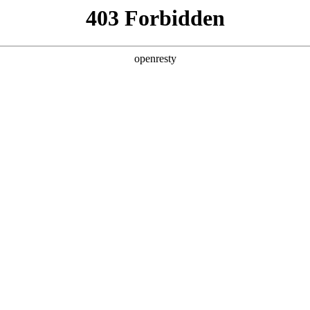
产品及服务
行业解决方案
合作伙伴
投资者关系
工智能+”规模化落地推动产业重构
2026 / 05 / 06
，《经济日报》在《“人工智能+”规模化落地推动产业重构》一文中指出
调用量已突破140万亿，两年间增长超千倍。面对这场技术洪流，如
“AI for Process”理念，公司2026年Q1营收达405.6亿元
发算力需求暴涨，企业AI应用已完成关键一跃：从边缘化的对话工具